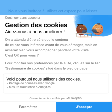
Nous vous invitons à utiliser cet espace pour laisser
vos condoléances, partager des photos souvenirs, une
anecdote ou exprimer vos pensées à travers des
poèmes ou des textes. Cet endroit est un lieu
d'expression dédié à honorer la mémoire d’Anne
ALBOUY.
Je rends hommage
Cérémonie religieuse
lundi 27 octobre 2025 à 10h00
Église Saints Pierre et Paul d'Obernai
5 rempart Mgr Freppel
67210 Obernai
5
Faire-part
Hommages
Je rends hommage