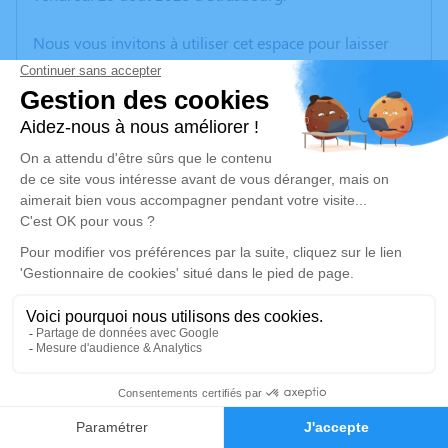
Nous vous invitons à utiliser cet espace pour laisser
vos condoléances, partager des photos souvenirs, une
anecdote ou exprimer vos pensées à travers des
poèmes ou des textes. Cet endroit est un lieu
d'expression dédié à honorer la mémoire de Denis
KUNTZMANN.
Je rends hommage
Cérémonie religieuse
lundi 08 septembre 2025 à 14h30
Église Saint Epvre de Krautergersheim
67880 Krautergersheim
11
Je rends hommage
Faire-part
Hommages