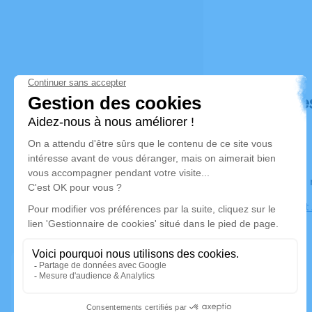
Déroulé de
Le lundi 1
Église Sain