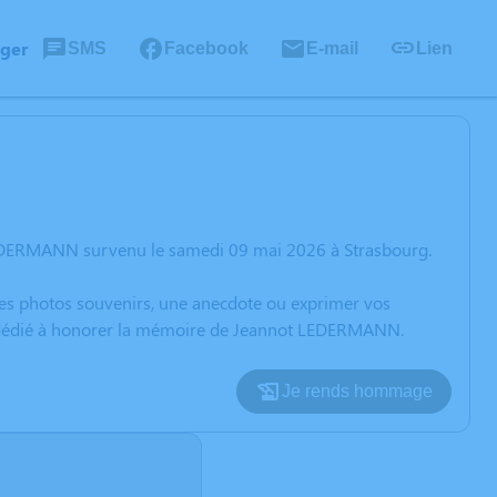
ager
SMS
Facebook
E-mail
Lien
LEDERMANN survenu le samedi 09 mai 2026 à Strasbourg.
 des photos souvenirs, une anecdote ou exprimer vos
on dédié à honorer la mémoire de Jeannot LEDERMANN.
Je rends hommage