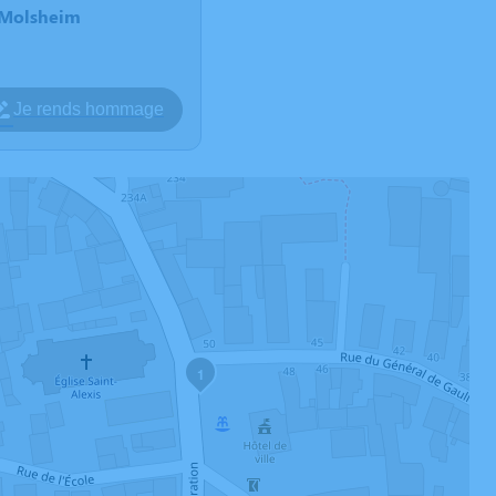
s-Molsheim
Je rends hommage
1