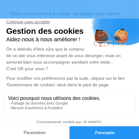
Nous vous invitons à utiliser cet espace pour laisser
vos condoléances, partager des photos souvenirs, une
anecdote ou exprimer vos pensées à travers des
poèmes ou des textes. Cet endroit est un lieu
d'expression dédié à honorer la mémoire de Joelle
RAVENAUD.
Je rends hommage
Cérémonie civile
lundi 15 décembre 2025 à 11h30
Salle Moderne de Strasbourg
15 Rue de l'Ill
67000 Strasbourg
19
Faire-part
Hommages
Je rends hommage