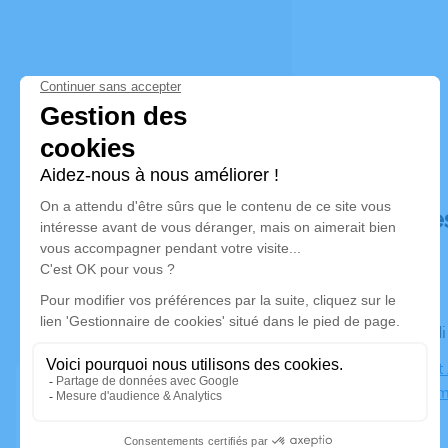
Déroulé de
Le mercred
Église Saint
Duppighei