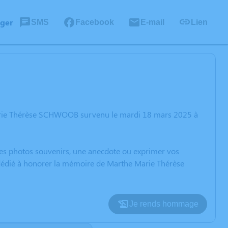
ager
SMS
Facebook
E-mail
Lien
Marie Thérèse SCHWOOB survenu le mardi 18 mars 2025 à
 des photos souvenirs, une anecdote ou exprimer vos
n dédié à honorer la mémoire de Marthe Marie Thérèse
Je rends hommage