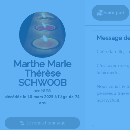
Faire-part
Message de 
Chère famille, c
Marthe Marie
C’est avec une 
Thérèse
Schirmeck.
SCHWOOB
Nous vous invito
née NUSS
pensées à traver
décédée le 18 mars 2025 à l'âge de 74
SCHWOOB.
ans
Je rends hommage