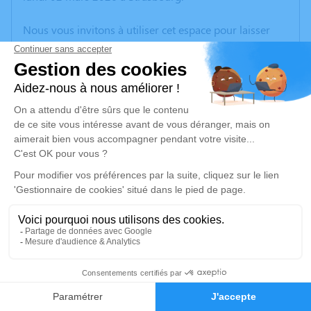
Nous vous invitons à utiliser cet espace pour laisser
vos condoléances, partager des photos souvenirs, une
anecdote ou exprimer vos pensées à travers des
poèmes ou des textes. Cet endroit est un lieu
d'expression dédié à honorer la mémoire de Maurice
BOSCH.
Je rends hommage
Cérémonie religieuse
vendredi 06 mars 2026 à 14h30
Église Saint Etienne de Rosheim
58 Rue du Gén de Gaulle
67560 Rosheim
2
Faire-part
Hommages
Je rends hommage