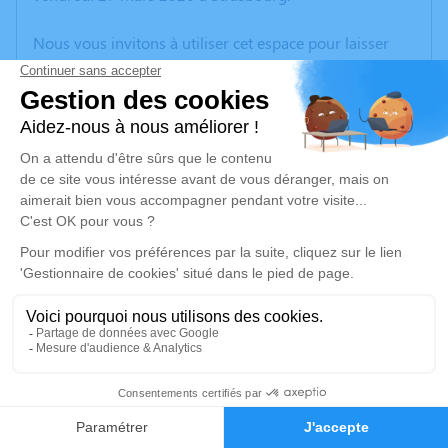
Nous vous invitons à utiliser cet espace pour laisser
vos condoléances, partager des photos souvenirs, une
anecdote ou exprimer vos pensées à travers des
poèmes ou des textes. Cet endroit est un lieu
d'expression dédié à honorer la mémoire de Monique
VOGT.
Je rends hommage
Cérémonie religieuse
mercredi 01 avril 2026 à 14h30
Église Saint Etienne de Rosheim
58 Rue du Gén de Gaulle
67560 Rosheim
1
Faire-part
Hommages
Je rends hommage