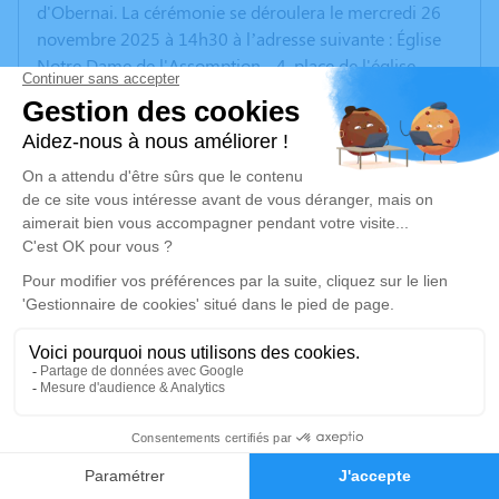
d'Obernai. La cérémonie se déroulera le mercredi 26
novembre 2025 à 14h30 à l’adresse suivante : Église
Notre Dame de l'Assomption - 4, place de l'église -
67560 Rosenwiller.
Nous vous invitons à utiliser cet espace pour laisser
vos condoléances, partager des photos souvenirs, une
anecdote ou exprimer vos pensées à travers des
poèmes ou des textes. Cet endroit est un lieu
d'expression dédié à honorer la mémoire de René
HUCK.
Je rends hommage
Cérémonie religieuse
mercredi 26 novembre 2025 à 14h30
4
Église Notre Dame de l'Assomption de
Faire-part
Hommages
Rosenwiller