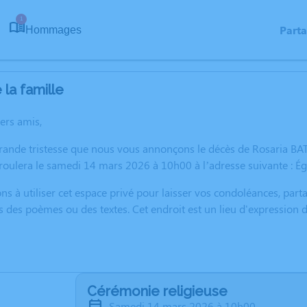
1
Part
Hommages
la famille
hers amis,
rande tristesse que nous vous annonçons le décès de Rosaria BA
oulera le samedi 14 mars 2026 à 10h00 à l’adresse suivante : Ég
ns à utiliser cet espace privé pour laisser vos condoléances, pa
s des poèmes ou des textes. Cet endroit est un lieu d'expression
Cérémonie religieuse
samedi 14 mars 2026 à 10h00