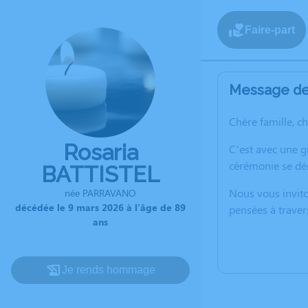
Faire-part
Message de 
Chère famille, c
Rosaria
C’est avec une g
cérémonie se dér
BATTISTEL
Nous vous invito
née PARRAVANO
décédée le 9 mars 2026 à l'âge de 89
pensées à traver
ans
Je rends hommage