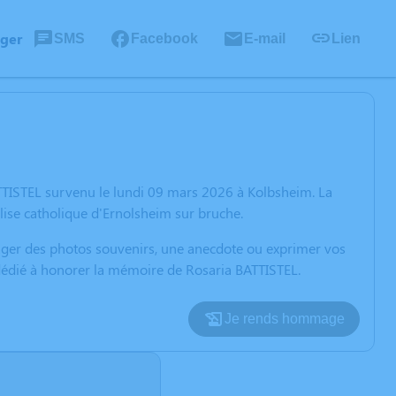
ager
SMS
Facebook
E-mail
Lien
TTISTEL survenu le lundi 09 mars 2026 à Kolbsheim. La
lise catholique d'Ernolsheim sur bruche.
rtager des photos souvenirs, une anecdote ou exprimer vos
 dédié à honorer la mémoire de Rosaria BATTISTEL.
Je rends hommage