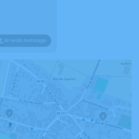
Je rends hommage
1
2