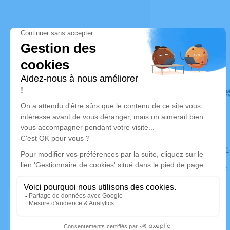
Déroulé de
Le samedi 
Église Saint
Kolbsheim