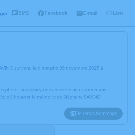
ager
SMS
Facebook
E-mail
Lien
e SAVINO survenu le dimanche 09 novembre 2025 à
 des photos souvenirs, une anecdote ou exprimer vos
n dédié à honorer la mémoire de Stéphane SAVINO.
Je rends hommage