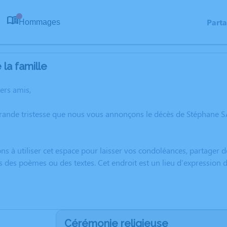
Part
Hommages
0
la famille
hers amis,
grande tristesse que nous vous annonçons le décès de Stéphan
ns à utiliser cet espace pour laisser vos condoléances, partager
s des poèmes ou des textes. Cet endroit est un lieu d'expressio
Cérémonie religieuse