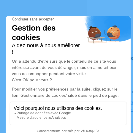
Déroulé de
Le lundi 1
Église Saint
Bischoffshe