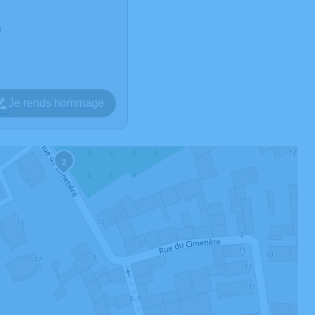
m
Je rends hommage
2