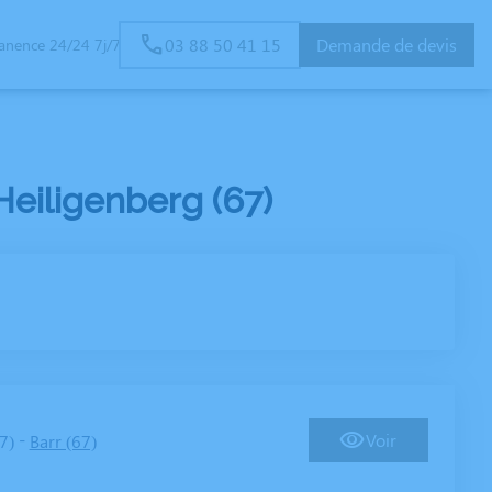
03 88 50 41 15
Demande de devis
anence 24/24 7j/7
IRES
ESPACES HOMMAGES
SERVICES AUX FAMILLES
eiligenberg (67)
-
Voir
7)
Barr (67)