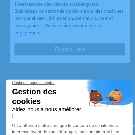
Demande de devis obsèques
Établissez une demande de devis pour des obsèques
personnalisées : inhumation, crémation, contrat
prévoyance… Devis en ligne gratuit et sans
engagement.
En savoir plus
Pompes Funèbres Nibel
Nos équipes vous aident à honorer la mémoire de la personn
son souvenir dans le respect de ses volontés, de ses valeurs 
son dernier voyage.