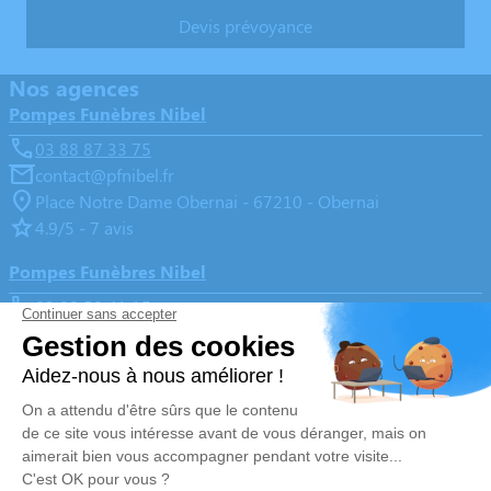
Devis prévoyance
Nos agences
Pompes Funèbres Nibel
03 88 87 33 75
contact@pfnibel.fr
Place Notre Dame Obernai - 67210 - Obernai
4.9/5 - 7 avis
Pompes Funèbres Nibel
03 88 50 41 15
contact@pfnibel.fr
9, Rue du Neuland - 67560 - Rosheim
4.9/5 - 133 avis
Nos Services
Liens utiles
Organiser des obsèques
Avis de décès
Services aux familles
Demande de rendez-vous en