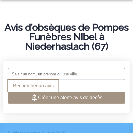
ORGANISER DES OBSÈQUES
PRÉVOIR SES OBSÈQUES
Avis d’obsèques de Pompes
NOS AGENCES
Funèbres Nibel à
NOTRE CHAMBRE FUNERAIRE
Niederhaslach (67)
OBERNAI
NOTRE HISTOIRE
ROSHEIM
NOS ARTICLES FUNÉRAIRES
ESPACES HOMMAGES
SERVICES AUX FAMILLES
Rechercher un avis
Créer une alerte avis de décès
Publié le vendredi 11 avril 2025